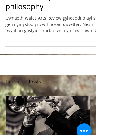
Music is deeper than
philosophy
Gwnaeth Wales Arts Review gyhoeddi playlist
gen i yn ystod yr wythnosau diwetha'. Nes i
fwynhau gaslgu'r traciau yma yn fawr iawn. Os
oes...
Featured Posts