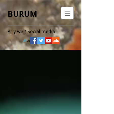
BURUM
Ar y wê / Social media