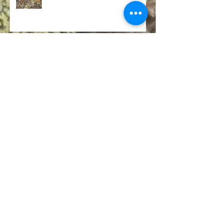
Wales Arts Review of Eneidiau
Burum ar Daith / On Tour 2023
Cariad Cywir - sengl/single