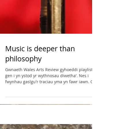
Music is deeper than
philosophy
Gwnaeth Wales Arts Review gyhoeddi playlist
gen i yn ystod yr wythnosau diwetha'. Nes i
fwynhau gaslgu'r traciau yma yn fawr iawn. Os
oes...